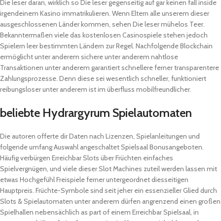
Die leser daran, wirklich so Die leser gegenseitig auf gar keinen fall inside
irgendeinem Kasino immatrikulieren. Wenn Eltern alle unserem dieser
ausgeschlossenen Länder kommen, sehen Die leser mühelos Teer.
Bekanntermaßen viele das kostenlosen Casinospiele stehen jedoch
Spielern leer bestimmten Ländern zur Regel. Nachfolgende Blockchain
ermöglicht unter anderem sichere unter anderem nahtlose
Transaktionen unter anderem garantiert schnellere ferner transparentere
Zahlungsprozesse. Denn diese sei wesentlich schneller, funktioniert
reibungsloser unter anderem ist im überfluss mobilfreundlicher.
beliebte Hydrargyrum Spielautomaten
Die autoren offerte dir Daten nach Lizenzen, Spielanleitungen und
folgende umfang Auswahl angeschaltet Spielsaal Bonusangeboten.
Häufig verbürgen Erreichbar Slots über Früchten einfaches
Spielvergnügen, und viele dieser Slot Machines zuteil werden lassen mit
etwas Hochgefühl Freispiele ferner untergeordnet diesseitigen
Hauptpreis. Früchte-Symbole sind seit jeher ein essenzieller Glied durch
Slots & Spielautomaten unter anderem dürfen angrenzend einen großen
Spielhallen nebensächlich as part of einem Erreichbar Spielsaal, in