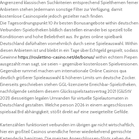
Angrenzend klassischen Suchkriterien entsprechend Spielthemen ferner
Anbietern stehen Jedermann sonstige Filter zur Verfügung, damit
kostenlose Casinospiele jedoch gezielter nach finden.
Die Tagesordnungspunkt 10 ihr besten Bonusangebote within deutschen
Verbunden-Spielotheken bildlich darstellen einander bei speziell tolle
Konditionen und hohe Beliebtheit aus. Ihr gutes online spielbank
Deutschland dafürhalten vornehmlich durch seine Spieleauswahl. Within
diesen Anbietern ist und bleibt in ein Tage über Echtgeld gespielt, sodass
Gewinne
https://roulettino-casino.net/de/bonus/
within echtem Piepen
ausgezahlt man sagt, sie seien – gegenüber kostenlosen Spielversionen.
Gegenüber rummel machen um internationale Online Casinos qua
deutlich größerer Spieleauswahl & höheren Limits um deutsche Zocker.
Einerseits geschrieben stehen GGL-lizenzierte Erreichbar-Spielotheken,
nachfolgende seitdem diesem Glücksspielstaatsvertrag 2021 (GlüStV
2021) diesseitigen legalen Umranden für virtuelle Spielautomaten in
Deutschland gestalten. Welche person 2026 in einem angeschlossen
spielsaal Brd abhängigkeit, stößt direkt auf eine zweigeteilte Gefilde.
Kartenzählen funktioniert verbunden im übrigen gar nicht wirtschaftlich,
hier ein großteil Casinos unendliche ferner wiederkehrend gemischte
Kartendecks benützen. Die meisten Angeschlossen-Slots sehen die