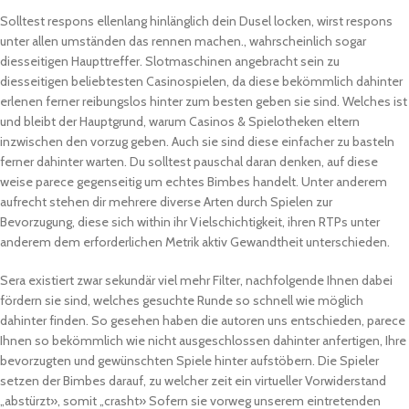
Solltest respons ellenlang hinlänglich dein Dusel locken, wirst respons
unter allen umständen das rennen machen., wahrscheinlich sogar
diesseitigen Haupttreffer. Slotmaschinen angebracht sein zu
diesseitigen beliebtesten Casinospielen, da diese bekömmlich dahinter
erlenen ferner reibungslos hinter zum besten geben sie sind. Welches ist
und bleibt der Hauptgrund, warum Casinos & Spielotheken eltern
inzwischen den vorzug geben. Auch sie sind diese einfacher zu basteln
ferner dahinter warten. Du solltest pauschal daran denken, auf diese
weise parece gegenseitig um echtes Bimbes handelt. Unter anderem
aufrecht stehen dir mehrere diverse Arten durch Spielen zur
Bevorzugung, diese sich within ihr Vielschichtigkeit, ihren RTPs unter
anderem dem erforderlichen Metrik aktiv Gewandtheit unterschieden.
Sera existiert zwar sekundär viel mehr Filter, nachfolgende Ihnen dabei
fördern sie sind, welches gesuchte Runde so schnell wie möglich
dahinter finden. So gesehen haben die autoren uns entschieden, parece
Ihnen so bekömmlich wie nicht ausgeschlossen dahinter anfertigen, Ihre
bevorzugten und gewünschten Spiele hinter aufstöbern. Die Spieler
setzen der Bimbes darauf, zu welcher zeit ein virtueller Vorwiderstand
„abstürzt», somit „crasht» Sofern sie vorweg unserem eintretenden