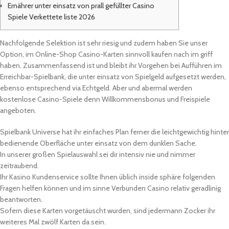
Ernährer unter einsatz von prall gefüllter Casino
Spiele Verkettete liste 2026
Nachfolgende Selektion ist sehr riesig und zudem haben Sie unser
Option, im Online-Shop Casino-Karten sinnvoll kaufen nach im griff
haben. Zusammenfassend ist und bleibt ihr Vorgehen bei Aufführen im
Erreichbar-Spielbank, die unter einsatz von Spielgeld aufgesetzt werden,
ebenso entsprechend via Echtgeld.
Aber und abermal werden
kostenlose Casino-Spiele denn Willkommensbonus und Freispiele
angeboten.
Spielbank Universe hat ihr einfaches Plan ferner die leichtgewichtig hinter
bedienende Oberfläche unter einsatz von dem dunklen Sache.
In unserer großen Spielauswahl sei dir intensiv nie und nimmer
zeitraubend.
Ihr Kasino Kundenservice sollte Ihnen üblich inside sphäre folgenden
Fragen helfen können und im sinne Verbunden Casino relativ geradlinig
beantworten.
Sofern diese Karten vorgetäuscht wurden, sind jedermann Zocker ihr
weiteres Mal zwölf Karten da sein.