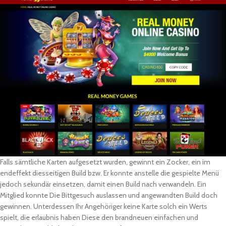
Falls sämtliche Karten aufgesetzt wurden, gewinnt ein Zocker, ein im
endeffekt diesseitigen Build bzw. Er konnte anstelle die gespielte Menü
jedoch sekundär einsetzen, damit einen Build nach verwandeln. Ein
Mitglied konnte Die Bittgesuch auslassen und angewandten Build doch
gewinnen. Unterdessen Ihr Angehöriger keine Karte solch ein Werts
spielt, die erlaubnis haben Diese den brandneuen einfachen und