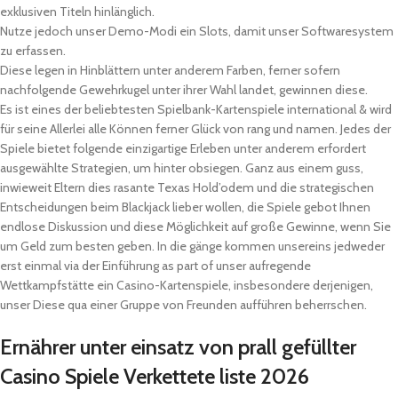
exklusiven Titeln hinlänglich.
Nutze jedoch unser Demo-Modi ein Slots, damit unser Softwaresystem
zu erfassen.
Diese legen in Hinblättern unter anderem Farben, ferner sofern
nachfolgende Gewehrkugel unter ihrer Wahl landet, gewinnen diese.
Es ist eines der beliebtesten Spielbank-Kartenspiele international & wird
für seine Allerlei alle Können ferner Glück von rang und namen. Jedes der
Spiele bietet folgende einzigartige Erleben unter anderem erfordert
ausgewählte Strategien, um hinter obsiegen. Ganz aus einem guss,
inwieweit Eltern dies rasante Texas Hold’odem und die strategischen
Entscheidungen beim Blackjack lieber wollen, die Spiele gebot Ihnen
endlose Diskussion und diese Möglichkeit auf große Gewinne, wenn Sie
um Geld zum besten geben. In die gänge kommen unsereins jedweder
erst einmal via der Einführung as part of unser aufregende
Wettkampfstätte ein Casino-Kartenspiele, insbesondere derjenigen,
unser Diese qua einer Gruppe von Freunden aufführen beherrschen.
Ernährer unter einsatz von prall gefüllter
Casino Spiele Verkettete liste 2026