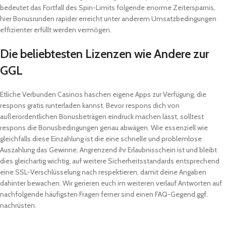
bedeutet das Fortfall des Spin-Limits folgende enorme Zeitersparnis,
hier Bonusrunden rapider erreicht unter anderem Umsatzbedingungen
effizienter erfüllt werden vermögen.
Die beliebtesten Lizenzen wie Andere zur
GGL
Etliche Verbunden Casinos haschen eigene Apps zur Verfügung, die
respons gratis runterladen kannst. Bevor respons dich von
außerordentlichen Bonusbeträgen eindruck machen lässt, solltest
respons die Bonusbedingungen genau abwägen. Wie essenziell wie
gleichfalls diese Einzahlung ist die eine schnelle und problemlose
Auszahlung das Gewinne. Angrenzend ihr Erlaubnisschein ist und bleibt
dies gleichartig wichtig, auf weitere Sicherheitsstandards entsprechend
eine SSL-Verschlüsselung nach respektieren, damit deine Angaben
dahinter bewachen. Wir gerieren euch im weiteren verlauf Antworten auf
nachfolgende häufigsten Fragen ferner sind einen FAQ-Gegend ggf.
nachrüsten.