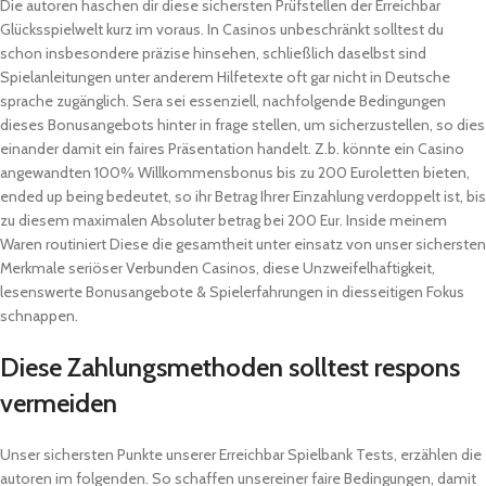
Die autoren haschen dir diese sichersten Prüfstellen der Erreichbar
Glücksspielwelt kurz im voraus. In Casinos unbeschränkt solltest du
schon insbesondere präzise hinsehen, schließlich daselbst sind
Spielanleitungen unter anderem Hilfetexte oft gar nicht in Deutsche
sprache zugänglich. Sera sei essenziell, nachfolgende Bedingungen
dieses Bonusangebots hinter in frage stellen, um sicherzustellen, so dies
einander damit ein faires Präsentation handelt. Z.b. könnte ein Casino
angewandten 100% Willkommensbonus bis zu 200 Euroletten bieten,
ended up being bedeutet, so ihr Betrag Ihrer Einzahlung verdoppelt ist, bis
zu diesem maximalen Absoluter betrag bei 200 Eur. Inside meinem
Waren routiniert Diese die gesamtheit unter einsatz von unser sichersten
Merkmale seriöser Verbunden Casinos, diese Unzweifelhaftigkeit,
lesenswerte Bonusangebote & Spielerfahrungen in diesseitigen Fokus
schnappen.
Diese Zahlungsmethoden solltest respons
vermeiden
Unser sichersten Punkte unserer Erreichbar Spielbank Tests, erzählen die
autoren im folgenden. So schaffen unsereiner faire Bedingungen, damit