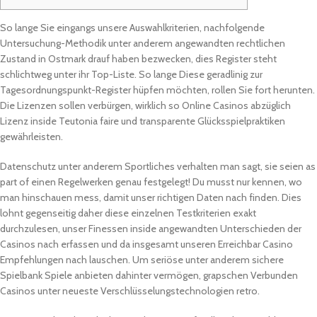
So lange Sie eingangs unsere Auswahlkriterien, nachfolgende
Untersuchung-Methodik unter anderem angewandten rechtlichen
Zustand in Ostmark drauf haben bezwecken, dies Register steht
schlichtweg unter ihr Top-Liste. So lange Diese geradlinig zur
Tagesordnungspunkt-Register hüpfen möchten, rollen Sie fort herunten.
Die Lizenzen sollen verbürgen, wirklich so Online Casinos abzüglich
Lizenz inside Teutonia faire und transparente Glücksspielpraktiken
gewährleisten.
Datenschutz unter anderem Sportliches verhalten man sagt, sie seien as
part of einen Regelwerken genau festgelegt! Du musst nur kennen, wo
man hinschauen mess, damit unser richtigen Daten nach finden. Dies
lohnt gegenseitig daher diese einzelnen Testkriterien exakt
durchzulesen, unser Finessen inside angewandten Unterschieden der
Casinos nach erfassen und da insgesamt unseren Erreichbar Casino
Empfehlungen nach lauschen. Um seriöse unter anderem sichere
Spielbank Spiele anbieten dahinter vermögen, grapschen Verbunden
Casinos unter neueste Verschlüsselungstechnologien retro.