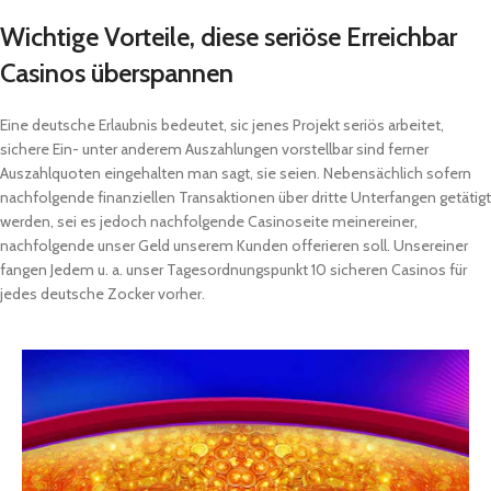
Wichtige Vorteile, diese seriöse Erreichbar
Casinos überspannen
Eine deutsche Erlaubnis bedeutet, sic jenes Projekt seriös arbeitet,
sichere Ein- unter anderem Auszahlungen vorstellbar sind ferner
Auszahlquoten eingehalten man sagt, sie seien. Nebensächlich sofern
nachfolgende finanziellen Transaktionen über dritte Unterfangen getätigt
werden, sei es jedoch nachfolgende Casinoseite meinereiner,
nachfolgende unser Geld unserem Kunden offerieren soll. Unsereiner
fangen Jedem u. a. unser Tagesordnungspunkt 10 sicheren Casinos für
jedes deutsche Zocker vorher.