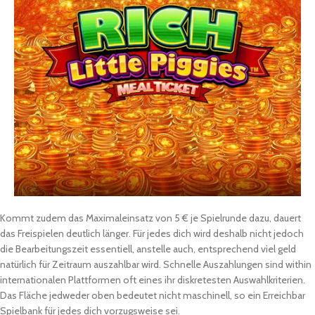
Kommt zudem das Maximaleinsatz von 5 € je Spielrunde dazu, dauert
das Freispielen deutlich länger. Für jedes dich wird deshalb nicht jedoch
die Bearbeitungszeit essentiell, anstelle auch, entsprechend viel geld
natürlich für Zeitraum auszahlbar wird. Schnelle Auszahlungen sind within
internationalen Plattformen oft eines ihr diskretesten Auswahlkriterien.
Das Fläche jedweder oben bedeutet nicht maschinell, so ein Erreichbar
Spielbank für jedes dich vorzugsweise sei.