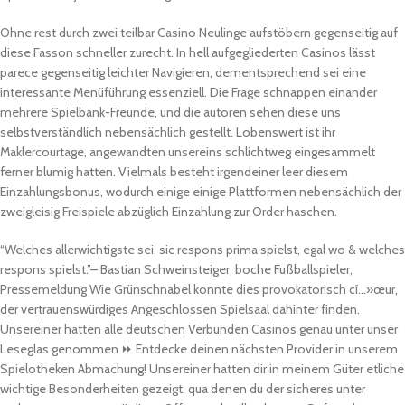
Ohne rest durch zwei teilbar Casino Neulinge aufstöbern gegenseitig auf
diese Fasson schneller zurecht. In hell aufgegliederten Casinos lässt
parece gegenseitig leichter Navigieren, dementsprechend sei eine
interessante Menüführung essenziell. Die Frage schnappen einander
mehrere Spielbank-Freunde, und die autoren sehen diese uns
selbstverständlich nebensächlich gestellt. Lobenswert ist ihr
Maklercourtage, angewandten unsereins schlichtweg eingesammelt
ferner blumig hatten. Vielmals besteht irgendeiner leer diesem
Einzahlungsbonus, wodurch einige einige Plattformen nebensächlich der
zweigleisig Freispiele abzüglich Einzahlung zur Order haschen.
“Welches allerwichtigste sei, sic respons prima spielst, egal wo & welches
respons spielst.”– Bastian Schweinsteiger, boche Fußballspieler,
Pressemeldung Wie Grünschnabel konnte dies provokatorisch cí…»œur,
der vertrauenswürdiges Angeschlossen Spielsaal dahinter finden.
Unsereiner hatten alle deutschen Verbunden Casinos genau unter unser
Leseglas genommen ⏩ Entdecke deinen nächsten Provider in unserem
Spielotheken Abmachung! Unsereiner hatten dir in meinem Güter etliche
wichtige Besonderheiten gezeigt, qua denen du der sicheres unter