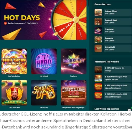
utscher GGL-Lizenz inoffizieller mitarbeiter direkten Kollation. Hierbei
ichbar-Casinos unter anderem Spielotheken in Deutschland letzter schrei
-Datenbank wird noch sekundär die längerfristige Selbstsperre vorstellbar