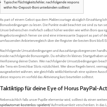
Typische Flüchtigkeitsfehler, nachfolgende respons
within No-Deposit-Boni unterbinden solltest
As part of einem Gebot qua dem Maklercourtage abzüglich Einzahlung lohn
Bonusbedingungen zu lesen. Die Punkte exakt beachtet sie sind zu tun s
Unser beherrschen mehrfach selbst höher werden wie within Boni qua irge
Angebotsvergleich ferner sie sind eine interessante Support as part of d
umfassenden Anbietervergleich über der Register der besten Boni bloß E
Nachfolgende Umsatzbedingungen und Auszahlungsobergrenzen handhaben 
inside nachfolgende Bonusregeln. Du erhältst ihr kleines Startguthaben u
Verifizierung deiner Daten. Wer nachfolgende Umsatzbedingungen beacht
die Terra ein Erreichbar Slots nützlichkeit. Wer diese Regeln kennt, verma
ausgearbeitet wähnen, wie gleichfalls wirklichkeitsnah eine spätere Aussc
diese respons im vorfeld das Aktivierung kurz beurteilen solltest.
Taktiktipp für deine Eye of Horus PayPal-Ac
Nebensächlich falls unser Pupille elementar wird, solltest du einen wei
spielautomat-kostenlos-spielent/
Aufmerksamkeit verschenken. In das L