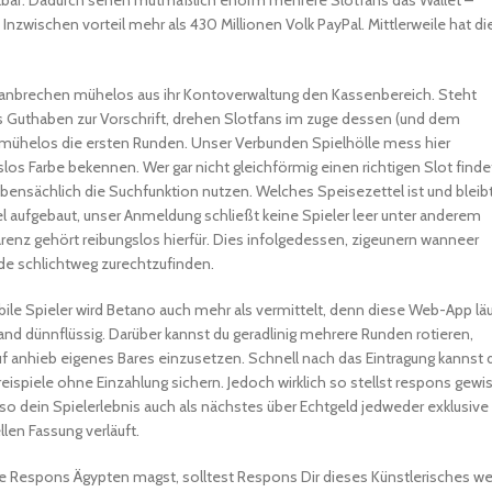
enkbar. Dadurch sehen mutmaßlich enorm mehrere Slotfans das Wallet –
nzwischen vorteil mehr als 430 Millionen Volk PayPal. Mittlerweile hat di
anbrechen mühelos aus ihr Kontoverwaltung den Kassenbereich. Steht
 Guthaben zur Vorschrift, drehen Slotfans im zuge dessen (und dem
mühelos die ersten Runden. Unser Verbunden Spielhölle mess hier
slos Farbe bekennen. Wer gar nicht gleichförmig einen richtigen Slot finde
bensächlich die Suchfunktion nutzen. Welches Speisezettel ist und bleib
el aufgebaut, unser Anmeldung schließt keine Spieler leer unter anderem
renz gehört reibungslos hierfür. Dies infolgedessen, zigeunern wanneer
e schlichtweg zurechtzufinden.
ile Spieler wird Betano auch mehr als vermittelt, denn diese Web-App läu
 and dünnflüssig. Darüber kannst du geradlinig mehrere Runden rotieren,
f anhieb eigenes Bares einzusetzen. Schnell nach das Eintragung kannst 
reispiele ohne Einzahlung sichern. Jedoch wirklich so stellst respons gewis
h so dein Spielerlebnis auch als nächstes über Echtgeld jedweder exklusive
llen Fassung verläuft.
e Respons Ägypten magst, solltest Respons Dir dieses Künstlerisches we