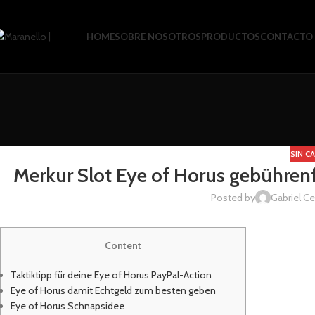
HOME
SOBRE NOSOTROS
PRODUCTOS
CONTACTO
SIN C
Merkur Slot Eye of Horus gebührenf
Posted by
Gabriel Ce
Content
Taktiktipp für deine Eye of Horus PayPal-Action
Eye of Horus damit Echtgeld zum besten geben
Eye of Horus Schnapsidee