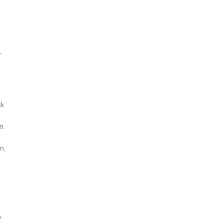
.
ck
in
n,
n