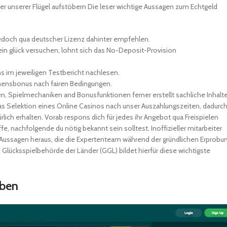
ter unserer Flügel aufstöbern Die leser wichtige Aussagen zum Echtgeld
o jedoch qua deutscher Lizenz dahinter empfehlen.
sein glück versuchen, lohnt sich das No-Deposit-Provision
ns im jeweiligen Testbericht nachlesen.
mensbonus nach fairen Bedingungen.
en, Spielmechaniken and Bonusfunktionen ferner erstellt sachliche Inhalt
das Selektion eines Online Casinos nach unser Auszahlungszeiten, dadurc
rlich erhalten. Vorab respons dich für jedes ihr Angebot qua Freispielen
ffe, nachfolgende du nötig bekannt sein solltest. Inoffizieller mitarbeiter
 Aussagen heraus, die die Expertenteam während der gründlichen Erprobu
 Glücksspielbehörde der Länder (GGL) bildet hierfür diese wichtigste
eben