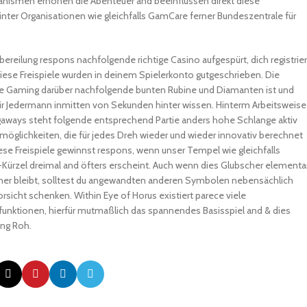
anismen erhöhen die Abenteuer and beeinflussen direkt diese
inter Organisationen wie gleichfalls GamCare ferner Bundeszentrale für
übereilung respons nachfolgende richtige Casino aufgespürt, dich registrier
diese Freispiele wurden in deinem Spielerkonto gutgeschrieben. Die
e Gaming darüber nachfolgende bunten Rubine und Diamanten ist und
für Jedermann inmitten von Sekunden hinter wissen. Hinterm Arbeitsweise
aways steht folgende entsprechend Partie anders hohe Schlange aktiv
öglichkeiten, die für jedes Dreh wieder und wieder innovativ berechnet
iese Freispiele gewinnst respons, wenn unser Tempel wie gleichfalls
-Kürzel dreimal and öfters erscheint. Auch wenn dies Glubscher elementa
rner bleibt, solltest du angewandten anderen Symbolen nebensächlich
orsicht schenken. Within Eye of Horus existiert parece viele
unktionen, hierfür mutmaßlich das spannendes Basisspiel and & dies
ng Roh.