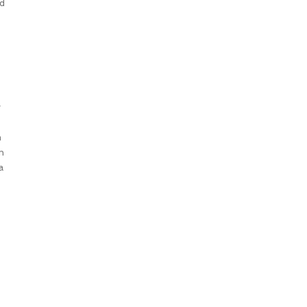
nd
v
m
n
a