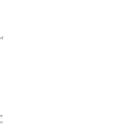
nd
ge
en