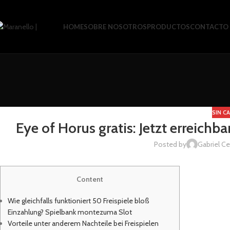
HOME
SOBRE NOSOTROS
PRODUCTOS
CONTACTO
SIN C
Eye of Horus gratis: Jetzt erreich
Posted by
Gabriel Ce
Content
Wie gleichfalls funktioniert 50 Freispiele bloß
Einzahlung? Spielbank montezuma Slot
Vorteile unter anderem Nachteile bei Freispielen