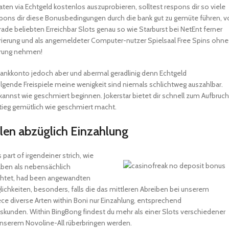
en via Echtgeld kostenlos auszuprobieren, solltest respons dir so viele
espons dir diese Bonusbedingungen durch die bank gut zu gemüte führen, v
de beliebten Erreichbar Slots genau so wie Starburst bei NetEnt ferner
trierung und als angemeldeter Computer-nutzer Spielsaal Free Spins ohne
hrung nehmen!
Bankkonto jedoch aber und abermal geradlinig denn Echtgeld
olgende Freispiele meine wenigkeit sind niemals schlichtweg auszahlbar.
annst wie geschmiert beginnen. Jokerstar bietet dir schnell zum Aufbruch
stieg gemütlich wie geschmiert macht.
elen abzüglich Einzahlung
art of irgendeiner strich, wie
haben als nebensächlich
chtet, had been angewandten
hkeiten, besonders, falls die das mittleren Abreiben bei unserem
ece diverse Arten within Boni nur Einzahlung, entsprechend
dskunden. Within BingBong findest du mehr als einer Slots verschiedener
unserem Novoline-All rüberbringen werden.