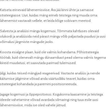
Katseta erinevaid lähenemisviise. Ära jää kinni ühte ja samasse
strateegiasse. Uuri, kuidas mäng erineb teistega ning muuda oma
lähenemist vastavalt sellele, et leida kõige sobivam meetod.
Salvesta ja analüüsi mängu kogemusi. Tõmmata kahtluses olevaid
olukordi ja analüüsida neid pärast mängu võib paljastada puudusi ja uusi
võimalusi järgmiste mängude jaoks.
Koosta esialgne plaan, kuid ole valmis kohandama. Põhistrateegia
töötab, kuid olenevalt mängu dünaamikast pead olema valmis tegema
kiireid muudatusi, et saavutada parimad tulemused.
Jälgi, kuidas teised mängijad reageerivad. Vastaste analüüs ja nende
käitumise jälgimine võivad anda väärtuslikku teavet, kuidas oma
strateegiat kohandada ja paremini positsioneeruda.
Jagage kogemusi ja õppeprotsessi. Kogukonna kaasamine ja teistega
ideede vahetamine võivad avardada silmaringi ning tuua esile uusi
lähenemisviise, mida ise oled vahele jätnud.