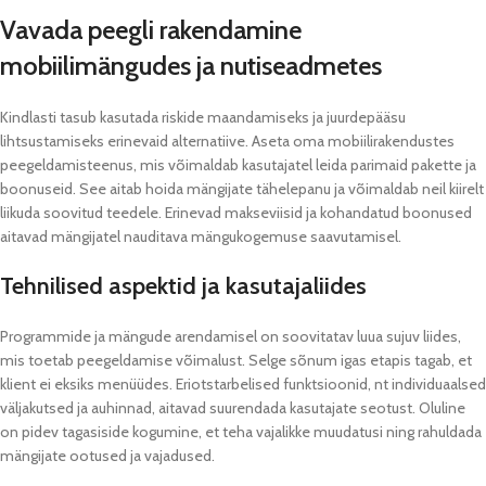
Vavada peegli rakendamine
mobiilimängudes ja nutiseadmetes
Kindlasti tasub kasutada riskide maandamiseks ja juurdepääsu
lihtsustamiseks erinevaid alternatiive. Aseta oma mobiilirakendustes
peegeldamisteenus, mis võimaldab kasutajatel leida parimaid pakette ja
boonuseid. See aitab hoida mängijate tähelepanu ja võimaldab neil kiirelt
liikuda soovitud teedele. Erinevad makseviisid ja kohandatud boonused
aitavad mängijatel nauditava mängukogemuse saavutamisel.
Tehnilised aspektid ja kasutajaliides
Programmide ja mängude arendamisel on soovitatav luua sujuv liides,
mis toetab peegeldamise võimalust. Selge sõnum igas etapis tagab, et
klient ei eksiks menüüdes. Eriotstarbelised funktsioonid, nt individuaalsed
väljakutsed ja auhinnad, aitavad suurendada kasutajate seotust. Oluline
on pidev tagasiside kogumine, et teha vajalikke muudatusi ning rahuldada
mängijate ootused ja vajadused.