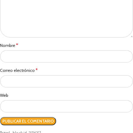
*
Nombre
*
Correo electrónico
Web
[html_block id="1742"]