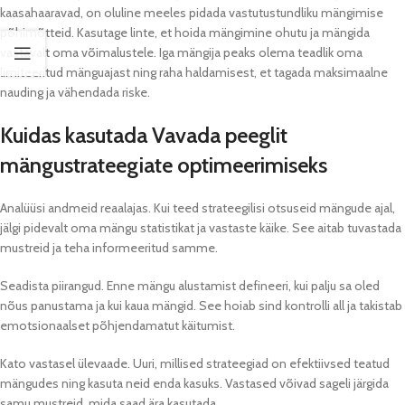
kaasahaaravad, on oluline meeles pidada vastutustundliku mängimise
põhimõtteid. Kasutage linte, et hoida mängimine ohutu ja mängida
vastavalt oma võimalustele. Iga mängija peaks olema teadlik oma
limiteeritud mänguajast ning raha haldamisest, et tagada maksimaalne
nauding ja vähendada riske.
Kuidas kasutada Vavada peeglit
mängustrateegiate optimeerimiseks
Analüüsi andmeid reaalajas. Kui teed strateegilisi otsuseid mängude ajal,
jälgi pidevalt oma mängu statistikat ja vastaste käike. See aitab tuvastada
mustreid ja teha informeeritud samme.
Seadista piirangud. Enne mängu alustamist defineeri, kui palju sa oled
nõus panustama ja kui kaua mängid. See hoiab sind kontrolli all ja takistab
emotsionaalset põhjendamatut käitumist.
Kato vastasel ülevaade. Uuri, millised strateegiad on efektiivsed teatud
mängudes ning kasuta neid enda kasuks. Vastased võivad sageli järgida
samu mustreid, mida saad ära kasutada.