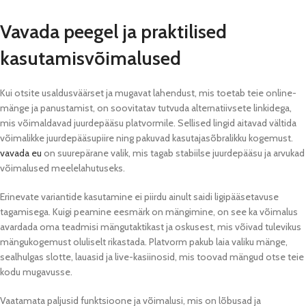
Vavada peegel ja praktilised
kasutamisvõimalused
Kui otsite usaldusväärset ja mugavat lahendust, mis toetab teie online-
mänge ja panustamist, on soovitatav tutvuda alternatiivsete linkidega,
mis võimaldavad juurdepääsu platvormile. Sellised lingid aitavad vältida
võimalikke juurdepääsupiire ning pakuvad kasutajasõbralikku kogemust.
vavada eu
on suurepärane valik, mis tagab stabiilse juurdepääsu ja arvukad
võimalused meelelahutuseks.
Erinevate variantide kasutamine ei piirdu ainult saidi ligipääsetavuse
tagamisega. Kuigi peamine eesmärk on mängimine, on see ka võimalus
avardada oma teadmisi mängutaktikast ja oskusest, mis võivad tulevikus
mängukogemust oluliselt rikastada. Platvorm pakub laia valiku mänge,
sealhulgas slotte, lauasid ja live-kasiinosid, mis toovad mängud otse teie
kodu mugavusse.
Vaatamata paljusid funktsioone ja võimalusi, mis on lõbusad ja