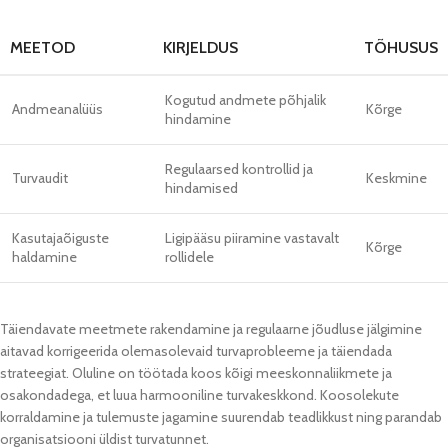
MEETOD
KIRJELDUS
TÕHUSUS
Kogutud andmete põhjalik
Andmeanalüüs
Kõrge
hindamine
Regulaarsed kontrollid ja
Turvaudit
Keskmine
hindamised
Kasutajaõiguste
Ligipääsu piiramine vastavalt
Kõrge
haldamine
rollidele
Täiendavate meetmete rakendamine ja regulaarne jõudluse jälgimine
aitavad korrigeerida olemasolevaid turvaprobleeme ja täiendada
strateegiat. Oluline on töötada koos kõigi meeskonnaliikmete ja
osakondadega, et luua harmooniline turvakeskkond. Koosolekute
korraldamine ja tulemuste jagamine suurendab teadlikkust ning parandab
organisatsiooni üldist turvatunnet.