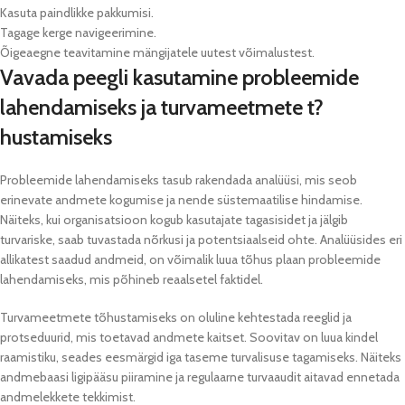
Kasuta paindlikke pakkumisi.
Tagage kerge navigeerimine.
Õigeaegne teavitamine mängijatele uutest võimalustest.
Vavada peegli kasutamine probleemide
lahendamiseks ja turvameetmete t?
hustamiseks
Probleemide lahendamiseks tasub rakendada analüüsi, mis seob
erinevate andmete kogumise ja nende süstemaatilise hindamise.
Näiteks, kui organisatsioon kogub kasutajate tagasisidet ja jälgib
turvariske, saab tuvastada nõrkusi ja potentsiaalseid ohte. Analüüsides eri
allikatest saadud andmeid, on võimalik luua tõhus plaan probleemide
lahendamiseks, mis põhineb reaalsetel faktidel.
Turvameetmete tõhustamiseks on oluline kehtestada reeglid ja
protseduurid, mis toetavad andmete kaitset. Soovitav on luua kindel
raamistiku, seades eesmärgid iga taseme turvalisuse tagamiseks. Näiteks
andmebaasi ligipääsu piiramine ja regulaarne turvaaudit aitavad ennetada
andmelekkete tekkimist.