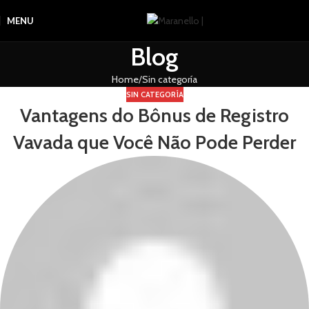
MENU
Blog
Home
Sin categoría
SIN CATEGORÍA
Vantagens do Bônus de Registro
Vavada que Você Não Pode Perder