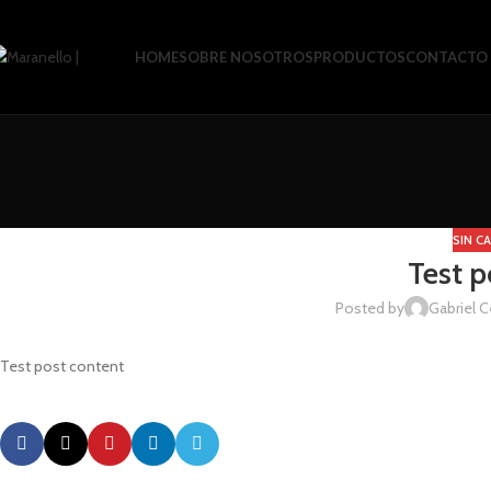
HOME
SOBRE NOSOTROS
PRODUCTOS
CONTACTO
SIN C
Test p
Posted by
Gabriel C
Test post content