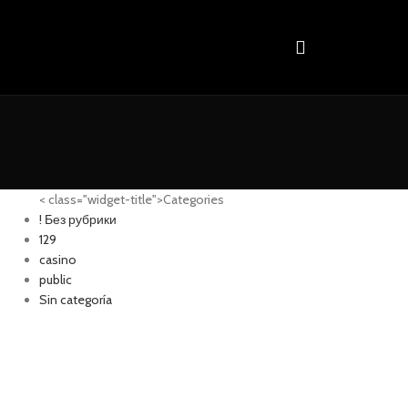
< class="widget-title">Categories
! Без рубрики
129
casino
public
Sin categoría