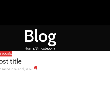
Blog
Home
Sin categoría
ATEGORÍA
ost title
0
esario
On 16 abril, 2026