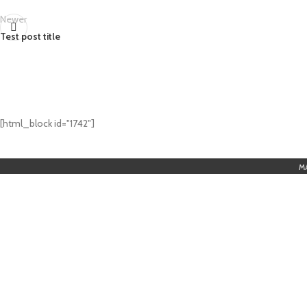
Newer
Test post title
[html_block id="1742"]
M