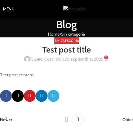
MENU
Blog
Home
Sin categoría
SIN CATEGORÍA
Test post title
0
Gabriel Cesario
On 20 septiembre, 2025
Test post content
Newer
Older