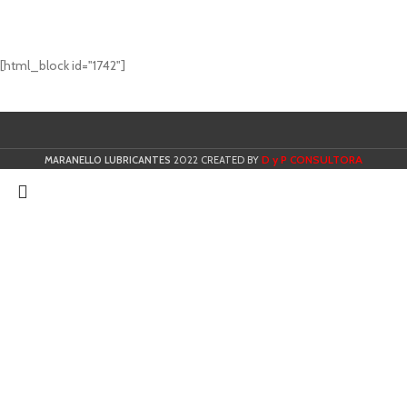
[html_block id="1742"]
D y P CONSULTORA
MARANELLO LUBRICANTES
2022 CREATED BY