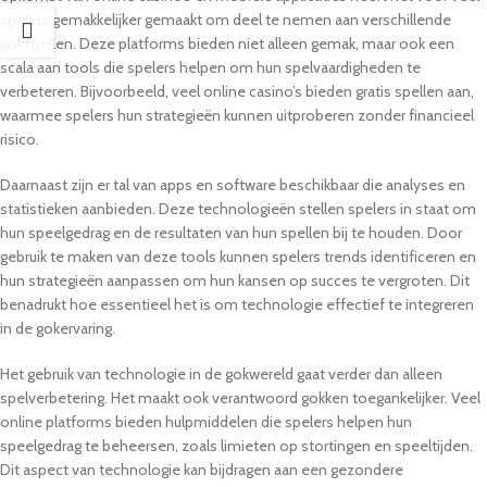
spelers gemakkelijker gemaakt om deel te nemen aan verschillende
gokspellen. Deze platforms bieden niet alleen gemak, maar ook een
scala aan tools die spelers helpen om hun spelvaardigheden te
verbeteren. Bijvoorbeeld, veel online casino’s bieden gratis spellen aan,
waarmee spelers hun strategieën kunnen uitproberen zonder financieel
risico.
Daarnaast zijn er tal van apps en software beschikbaar die analyses en
statistieken aanbieden. Deze technologieën stellen spelers in staat om
hun speelgedrag en de resultaten van hun spellen bij te houden. Door
gebruik te maken van deze tools kunnen spelers trends identificeren en
hun strategieën aanpassen om hun kansen op succes te vergroten. Dit
benadrukt hoe essentieel het is om technologie effectief te integreren
in de gokervaring.
Het gebruik van technologie in de gokwereld gaat verder dan alleen
spelverbetering. Het maakt ook verantwoord gokken toegankelijker. Veel
online platforms bieden hulpmiddelen die spelers helpen hun
speelgedrag te beheersen, zoals limieten op stortingen en speeltijden.
Dit aspect van technologie kan bijdragen aan een gezondere