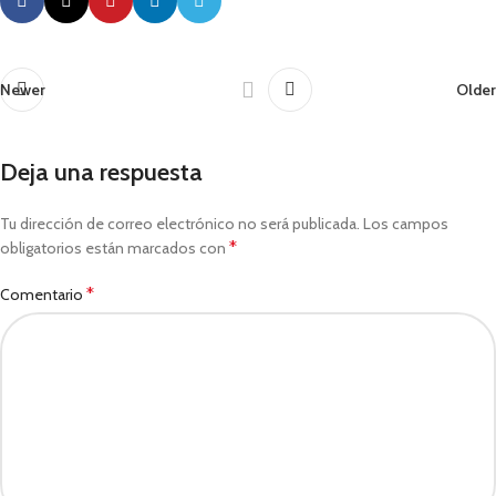
Newer
Older
Deja una respuesta
Tu dirección de correo electrónico no será publicada.
Los campos
*
obligatorios están marcados con
*
Comentario