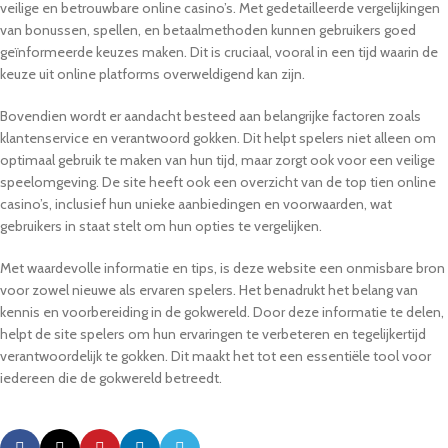
veilige en betrouwbare online casino’s. Met gedetailleerde vergelijkingen
van bonussen, spellen, en betaalmethoden kunnen gebruikers goed
geïnformeerde keuzes maken. Dit is cruciaal, vooral in een tijd waarin de
keuze uit online platforms overweldigend kan zijn.
Bovendien wordt er aandacht besteed aan belangrijke factoren zoals
klantenservice en verantwoord gokken. Dit helpt spelers niet alleen om
optimaal gebruik te maken van hun tijd, maar zorgt ook voor een veilige
speelomgeving. De site heeft ook een overzicht van de top tien online
casino’s, inclusief hun unieke aanbiedingen en voorwaarden, wat
gebruikers in staat stelt om hun opties te vergelijken.
Met waardevolle informatie en tips, is deze website een onmisbare bron
voor zowel nieuwe als ervaren spelers. Het benadrukt het belang van
kennis en voorbereiding in de gokwereld. Door deze informatie te delen,
helpt de site spelers om hun ervaringen te verbeteren en tegelijkertijd
verantwoordelijk te gokken. Dit maakt het tot een essentiële tool voor
iedereen die de gokwereld betreedt.