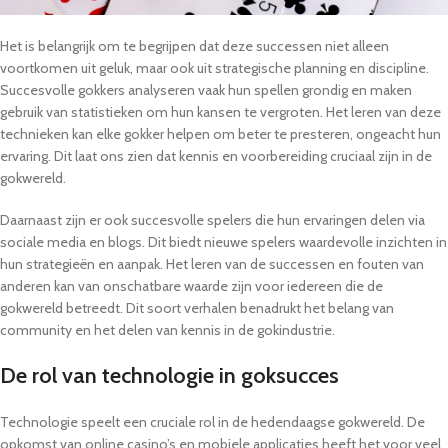
Het is belangrijk om te begrijpen dat deze successen niet alleen
voortkomen uit geluk, maar ook uit strategische planning en discipline.
Succesvolle gokkers analyseren vaak hun spellen grondig en maken
gebruik van statistieken om hun kansen te vergroten. Het leren van deze
technieken kan elke gokker helpen om beter te presteren, ongeacht hun
ervaring. Dit laat ons zien dat kennis en voorbereiding cruciaal zijn in de
gokwereld.
Daarnaast zijn er ook succesvolle spelers die hun ervaringen delen via
sociale media en blogs. Dit biedt nieuwe spelers waardevolle inzichten in
hun strategieën en aanpak. Het leren van de successen en fouten van
anderen kan van onschatbare waarde zijn voor iedereen die de
gokwereld betreedt. Dit soort verhalen benadrukt het belang van
community en het delen van kennis in de gokindustrie.
De rol van technologie in goksucces
Technologie speelt een cruciale rol in de hedendaagse gokwereld. De
opkomst van online casino’s en mobiele applicaties heeft het voor veel