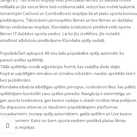
Slingo u.c. Tas sniedz iespēju veikt precīzākas likmes, jo darbība notiek
reāllaikā un Jūs veicat likmi tieši notikuma laikā, redzot kas notiek laukumā.
Izmantojiet Cashout un ComboBoost iespējas kā arī plašo sporta bonusu
piedāvājumu. Tūkstošiem pirmsspēles likmes un live likmes un dažādas
likmju veidošanas iespējas. Klondaika totalizators piedāvā veikt sporta
likmes 17 dažādos sporta veidos. Lai ko Jūs izvēlētos, Jūs noteikti
atradīsiet atbilstošu piedāvājumu Klondaika spēļu sadaļā.
PopulārāsŠeit apkopoti 48 visu laiku populārākie spēļu automāti, ko
parasti izvēlas spēlētāji.
Tālāk spēlētājs nonāk reģistrācijas formā, kas sadalīta divās daļās.
Kopā ar saprātīgām iemaksu un izmaksu robežām, naudas apstrāde šeit ir
bez problēmām.
Klondaika atbalsta atbildīgas spēles principus, nodrošinot rīkus, kas palīdz
spēlētājiem kontrolēt savu spēles pieredzi. Navigācija ir vienmērīga, un
gan sporta totalizatora, gan kazino sadaļas ir skaidri izceltas ātrai piekļuvei.
Šis diapazons attiecas uz daudziem populārākajiem platformas
nosaukumiem, tostarp spēļu automātiem, galda spēlēm un Live kazino
piedāvājumiem. Katrs no šiem sporta veidiem piedāvā plašas likmju
veikšanas iespējas.