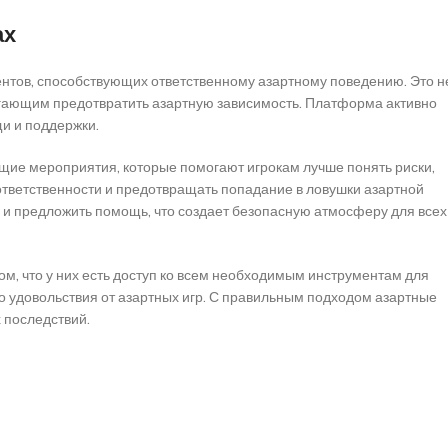
ах
ентов, способствующих ответственному азартному поведению. Это н
омогающим предотвратить азартную зависимость. Платформа активно
и и поддержки.
ающие мероприятия, которые помогают игрокам лучше понять риски,
ответственности и предотвращать попадание в ловушки азартной
ы и предложить помощь, что создает безопасную атмосферу для всех
 том, что у них есть доступ ко всем необходимым инструментам для
 удовольствия от азартных игр. С правильным подходом азартные
 последствий.