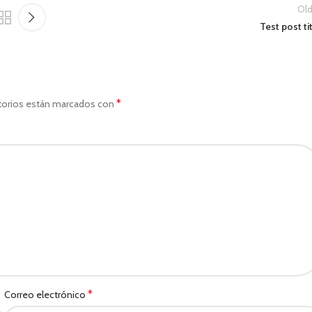
Old
Test post ti
*
torios están marcados con
*
Correo electrónico