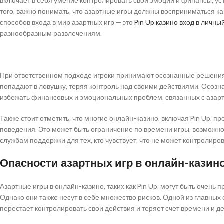
включает в себя умение контролировать свои эмоции и финансы, уст
того, важно понимать, что азартные игры должны восприниматься как
способов входа в мир азартных игр — это
Pin Up казино вход в личны
разнообразным развлечениям.
При ответственном подходе игроки принимают осознанные решения, 
попадают в ловушку, теряя контроль над своими действиями. Осоз
избежать финансовых и эмоциональных проблем, связанных с азар
Также стоит отметить, что многие онлайн-казино, включая Pin Up, 
поведения. Это может быть ограничение по времени игры, возможнос
службам поддержки для тех, кто чувствует, что не может контролиро
Опасности азартных игр в онлайн-казин
Азартные игры в онлайн-казино, таких как Pin Up, могут быть очень
Однако они также несут в себе множество рисков. Одной из главных
перестает контролировать свои действия и теряет счет времени и де