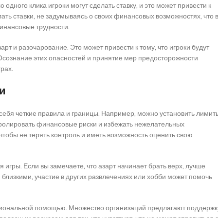
одного клика игроки могут сделать ставку, и это может привести к
ть ставки, не задумываясь о своих финансовых возможностях, что 
инансовые трудности.
зарт и разочарование. Это может привести к тому, что игроки будут
. Осознание этих опасностей и принятие мер предосторожности
рах.
и
 себя четкие правила и границы. Например, можно установить лимит
нтролировать финансовые риски и избежать нежелательных
чтобы не терять контроль и иметь возможность оценить свою
игры. Если вы замечаете, что азарт начинает брать верх, лучше
и близкими, участие в других развлечениях или хобби может помочь
ссиональной помощью. Множество организаций предлагают поддержк