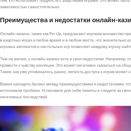
тем, кто испытывает трудности с азартными играми. Это может быть 
зависимостью самостоятельно.
Преимущества и недостатки онлайн-каз
Онлайн-казино, такие как Pin Up, предлагают игрокам множество пре
в азартных играх в любое время и в любом месте, что значительно 
игровых автоматов и настольных игр позволяет каждому игроку найти 
Тем не менее, у онлайн-казино есть и свои недостатки. Например, 
привести к чувству изоляции. Это может негативно сказаться на об
Также, как уже упоминалось ранее, легкость доступа к играм может
Важно находить баланс между преимуществами и недостатками, что
источником проблем. Установите для себя лимиты и следите за сво
негативных последствий.