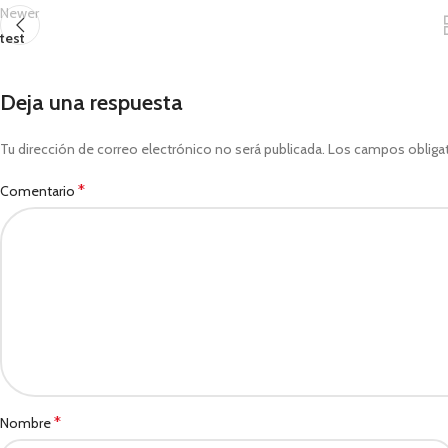
Newer
test
Deja una respuesta
Tu dirección de correo electrónico no será publicada.
Los campos obliga
*
Comentario
*
Nombre