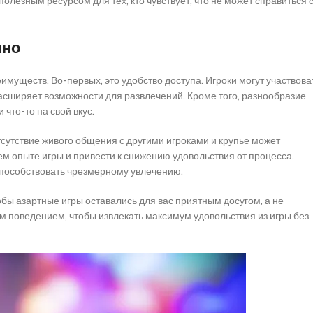
полезным ресурсом для тех, кто чувствует, что не может справиться 
ино
имуществ. Во-первых, это удобство доступа. Игроки могут участвова
расширяет возможности для развлечений. Кроме того, разнообразие
что-то на свой вкус.
отсутствие живого общения с другими игроками и крупье может
щем опыте игры и привести к снижению удовольствия от процесса.
 способствовать чрезмерному увлечению.
бы азартные игры оставались для вас приятным досугом, а не
им поведением, чтобы извлекать максимум удовольствия из игры без