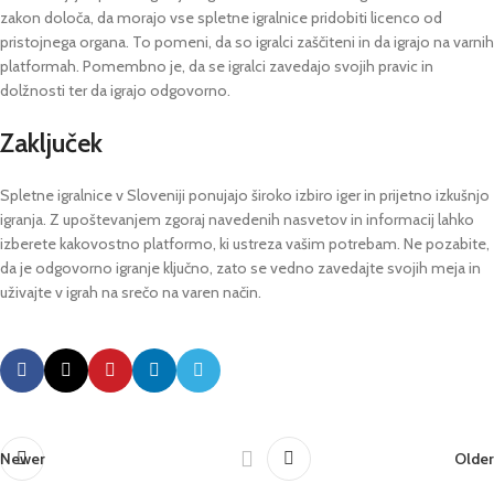
zakon določa, da morajo vse spletne igralnice pridobiti licenco od
pristojnega organa. To pomeni, da so igralci zaščiteni in da igrajo na varnih
platformah. Pomembno je, da se igralci zavedajo svojih pravic in
dolžnosti ter da igrajo odgovorno.
Zaključek
Spletne igralnice v Sloveniji ponujajo široko izbiro iger in prijetno izkušnjo
igranja. Z upoštevanjem zgoraj navedenih nasvetov in informacij lahko
izberete kakovostno platformo, ki ustreza vašim potrebam. Ne pozabite,
da je odgovorno igranje ključno, zato se vedno zavedajte svojih meja in
uživajte v igrah na srečo na varen način.
Newer
Older