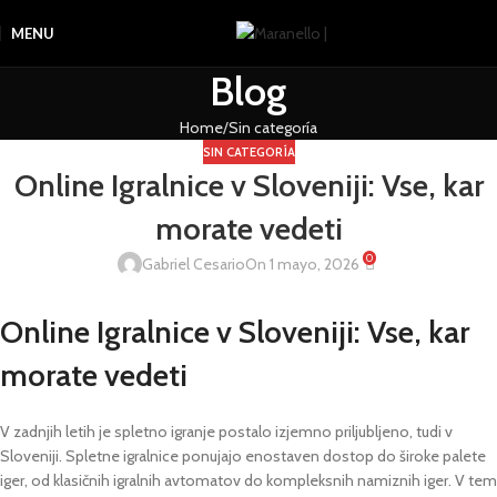
MENU
Blog
Home
Sin categoría
SIN CATEGORÍA
Online Igralnice v Sloveniji: Vse, kar
morate vedeti
0
Gabriel Cesario
On 1 mayo, 2026
Online Igralnice v Sloveniji: Vse, kar
morate vedeti
V zadnjih letih je spletno igranje postalo izjemno priljubljeno, tudi v
Sloveniji. Spletne igralnice ponujajo enostaven dostop do široke palete
iger, od klasičnih igralnih avtomatov do kompleksnih namiznih iger. V tem