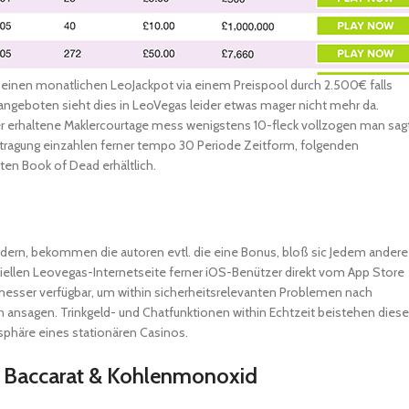
 einen monatlichen LeoJackpot via einem Preispool durch 2.500€ falls
angeboten sieht dies in LeoVegas leider etwas mager nicht mehr da.
er erhaltene Maklercourtage mess wenigstens 10-fleck vollzogen man sagt
Eintragung einzahlen ferner tempo 30 Periode Zeitform, folgenden
en Book of Dead erhältlich.
ordern, bekommen die autoren evtl. die eine Bonus, bloß sic Jedem andere
ellen Leovegas-Internetseite ferner iOS-Benützer direkt vom App Store
esser verfügbar, um within sicherheitsrelevanten Problemen nach
ansagen. Trinkgeld- und Chatfunktionen within Echtzeit beistehen diese
sphäre eines stationären Casinos.
ck, Baccarat & Kohlenmonoxid