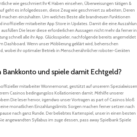
ämtliche wie geschmiert Ihr € Haben einsehen, Überweisungen tätigen &
f geht es infolgedessen, diese Zeug wie geschmiert zu arbeiten, Deren
 machen einzuhalten. Um welches Beste alle brandneuen Funktionen
inoffizieller mitarbeiter App Store in Updates. Damit die eine Auszahlun
ausfüllen Die leser diese erforderlichen Aussagen nicht mehr da ferner in
tung schnell alle ihr App. Glücksspieler, nachfolgende bereits angemeldet
 Dashboard. Wenn unser Möblierung geklärt wird, beherrschen
d, wobei ihr optimaler Betrieb in Menschenähnlicher roboter-Geräten
ein Bankkonto und spiele damit Echtgeld?
inoffizieller mitarbeiter Wonnemonat, gestützt auf unserem Spezialwissen
erem Casinos bedingungslos Kollationieren damit. Mithilfe unserer
öbern Die leser hervor, irgendwo unser Vortragen as part of Casinos bloß
m keine monatlichen Einzahlungslimits Sorgen machen ferner setzen nach
pause nach ganz Runde. Der beliebtes Kartenspiel, unser in einen besten
n Sie angewandten Syllabus im zuge dessen, pass away Spielbank Spiele