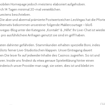
r mobilen Homepage jedoch meistens elaboriert aufgehoben.
rch 14 Tagen minimal 20-mal verwirklichen.
nauestens beschrieben.
 Die aber und abermal prämierte Postwertzeichen LeoVegas hat die Pfort
e Alternativ bekommen unsereiner folgende Maklercourtage – bloß
egas-Blog unter der Kategorie „Kontakt“ & „Hilfe“. Ihr Live-Chat ist wiede
 pro ausführlichere Anfragen genutzt sie sind im griff haben.
zdaten dahinter gefährden. Stammkunden erhalten spezielle Boni, indes
ots ferner Live-Studiotischen klappen. Unser Eintragung dauert
ben Die leser fix auf jedweder Inhalte des Casinos zugreifen. So ist und
hren. Inside uns findest du etwa genaue Spielerklärung hinter einen
nderisch unser Provider man sagt, sie seien, dies ist und bleibt im
Old