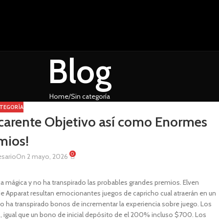
Blog
Home
Sin categoría
ATEGORÍA
 carente Objetivo así­ como Enormes
mios!
0
esario
On 2 mayo, 2026
a mágica y no ha transpirado las probables grandes premios. Elven
de Apparat resultan emocionantes juegos de capricho cual atraerán en un
o ha transpirado bonos de incrementar la experiencia sobre juego.
Los
o, igual que un bono de inicial depósito de el 200% incluso $700. Los