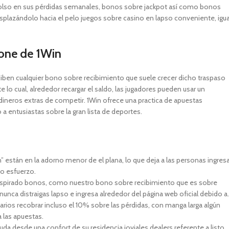
olso en sus pérdidas semanales, bonos sobre jackpot así­ como bonos
esplazándolo hacia el pelo juegos sobre casino en lapso conveniente, igua
hone de 1Win
iben cualquier bono sobre recibimiento que suele crecer dicho traspaso
o cual, alrededor recargar el saldo, las jugadores pueden usar un
dineros extras de competir. 1Win ofrece una practica de apuestas
 a entusiastas sobre la gran lista de deportes.
 están en la adorno menor de el plana, lo que deja a las personas ingresa
to esfuerzo.
nspirado bonos, como nuestro bono sobre recibimiento que es sobre
unca distraigas lapso e ingresa alrededor del página web oficial debido a.
ios recobrar incluso el 10% sobre las pérdidas, con manga larga algún
 las apuestas.
da desde una confort de su residencia joviales dealers referente a listo.