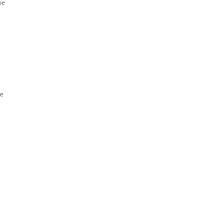
ue
te
n