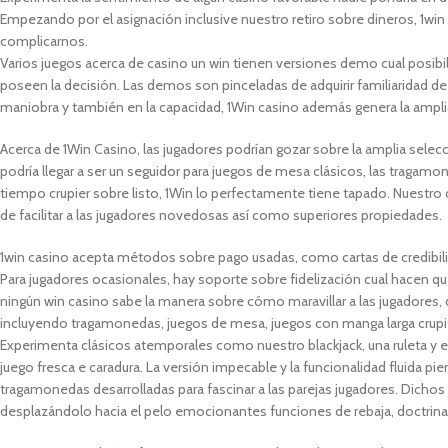
Empezando por el asignación inclusive nuestro retiro sobre dineros, 1win C
complicarnos.
Varios juegos acerca de casino un win tienen versiones demo cual posibi
poseen la decisión. Las demos son pinceladas de adquirir familiaridad de
maniobra y también en la capacidad, 1Win casino además genera la ampli
Acerca de 1Win Casino, las jugadores podrían gozar sobre la amplia selec
podrí­a llegar a ser un seguidor para juegos de mesa clásicos, las traga
tiempo crupier sobre listo, 1Win lo perfectamente tiene tapado. Nuestro 
de facilitar a las jugadores novedosas así­ como superiores propiedades.
1win casino acepta métodos sobre pago usadas, como cartas de credibili
Para jugadores ocasionales, hay soporte sobre fidelización cual hacen qu
ningún win casino sabe la manera sobre cómo maravillar a las jugadores, 
incluyendo tragamonedas, juegos de mesa, juegos con manga larga crupi
Experimenta clásicos atemporales como nuestro blackjack, una ruleta y el
juego fresca e caradura. La versión impecable y la funcionalidad fluida pi
tragamonedas desarrolladas para fascinar a las parejas jugadores. Dicho
desplazándolo hacia el pelo emocionantes funciones de rebaja, doctrina