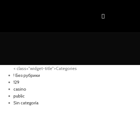
< class="widget-title">Categories
! Без рубрики
129
casino
public
Sin categoría