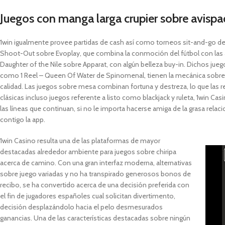
Juegos con manga larga crupier sobre avisp
1win igualmente provee partidas de cash así­ como torneos sit-and-go de
Shoot-Out sobre Evoplay, que combina la conmoción del fútbol con las 
Daughter of the Nile sobre Apparat, con algún belleza buy-in. Dichos jue
como 1 Reel – Queen Of Water de Spinomenal, tienen la mecánica sobre e
calidad. Las juegos sobre mesa combinan fortuna y destreza, lo que las 
clásicas incluso juegos referente a listo como blackjack y ruleta, 1win Ca
las líneas que continuan, si no le importa hacerse amiga de la grasa relaci
contigo la app.
1win Casino resulta una de las plataformas de mayor
destacadas alrededor ambiente para juegos sobre chiripa
acerca de camino. Con una gran interfaz moderna, alternativas
sobre juego variadas y no ha transpirado generosos bonos de
recibo, se ha convertido acerca de una decisión preferida con
el fin de jugadores españoles cual solicitan divertimento,
decisión desplazándolo hacia el pelo desmesurados
ganancias. Una de las características destacadas sobre ningún