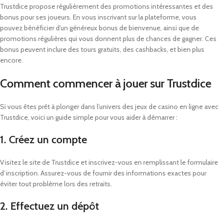
Trustdice propose régulièrement des promotions intéressantes et des
bonus pour ses joueurs. En vous inscrivant sur la plateforme, vous
pouvez bénéficier d’un généreux bonus de bienvenue, ainsi que de
promotions régulières qui vous donnent plus de chances de gagner. Ces
bonus peuvent inclure des tours gratuits, des cashbacks, et bien plus
encore.
Comment commencer à jouer sur Trustdice
Si vous êtes prêt à plonger dans l’univers des jeux de casino en ligne avec
Trustdice, voici un guide simple pour vous aider à démarrer :
1. Créez un compte
Visitez le site de Trustdice et inscrivez-vous en remplissant le formulaire
d’inscription. Assurez-vous de fournir des informations exactes pour
éviter tout problème lors des retraits.
2. Effectuez un dépôt