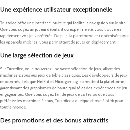
Une expérience utilisateur exceptionnelle
Trustdice offre une interface intuitive qui facilite la navigation sur le site.
Que vous soyez un joueur débutant ou expérimenté, vous trouverez
rapidement vos jeux préférés. De plus, la plateforme est optimisée pour
les appareils mobiles, vous permettant de jouer en déplacement.
Une large sélection de jeux
Sur Trustdice, vous trouverez une vaste sélection de jeux, allant des
machines à sous aux jeux de table classiques. Les développeurs de jeux
renommés, tels que NetEnt et Microgaming, alimentent la plateforme,
garantissant des graphismes de haute qualité et des expériences de jeu
engageantes. Que vous soyez fan de jeux de cartes ou que vous
préfériez les machines à sous, Trustdice a quelque chose à offrir pour
tout le monde.
Des promotions et des bonus attractifs