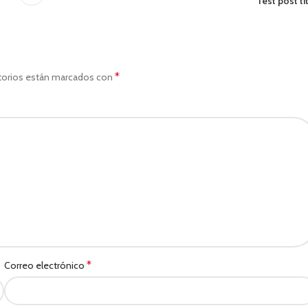
Test post ti
*
torios están marcados con
*
Correo electrónico