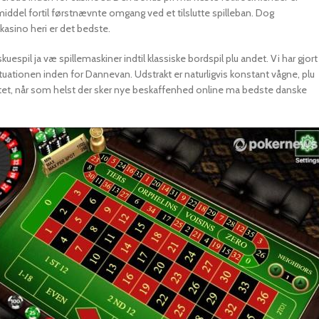
middel fortil førstnævnte omgang ved et tilslutte spilleban. Dog
 kasino heri er det bedste.
espil ja væ spillemaskiner indtil klassiske bordspil plu andet. Vi har gjort
ituationen inden for Dannevan. Udstrakt er naturligvis konstant vågne, plu
e sitet, når som helst der sker nye beskaffenhed online ma bedste danske