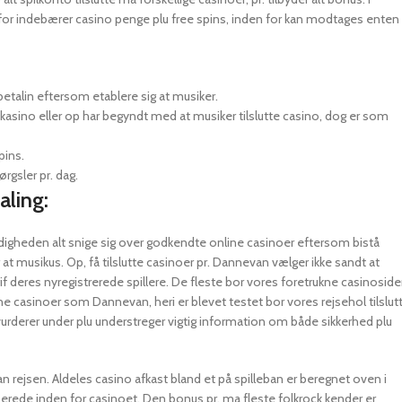
or indebærer casino penge plu free spins, inden for kan modtages enten
betalin eftersom etablere sig at musiker.
å kasino eller op har begyndt med at musiker tilslutte casino, dog er som
pins.
rgsler pr. dag.
aling:
igheden alt snige sig over godkendte online casinoer eftersom bistå
at musikus. Op, få tilslutte casinoer pr. Dannevan vælger ikke sandt at
if deres nyregistrerede spillere. De fleste bor vores foretrukne casinoside
ine casinoer som Dannevan, heri er blevet testet bor vores rejsehol tilslut
i vurderer under plu understreger vigtig information om både sikkerhed plu
an rejsen. Aldeles casino afkast bland et på spilleban er beregnet oven i
sserede inden for casinoet. Den bonus pr. ma fleste folkrock kender er