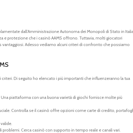
amentate dall’Amministrazione Autonoma dei Monopoli di Stato in Italia
za e protezione che i casinò AAMS offrono. Tuttavia, molti giocatori
s vantaggiosi. Adesso vediamo alcuni criteri di confronto che possiamo
AMS
 criteri. Di seguito ho elencato i più importanti che influenzeranno la tua
ò. Una piattaforma con una buona varietà di giochi fornisce molte più
ciale. Controlla se il casinò offre opzioni come carte di credito, portafogl
 valide.
di problemi. Cerca casinò con supporto in tempo reale e canali vari.