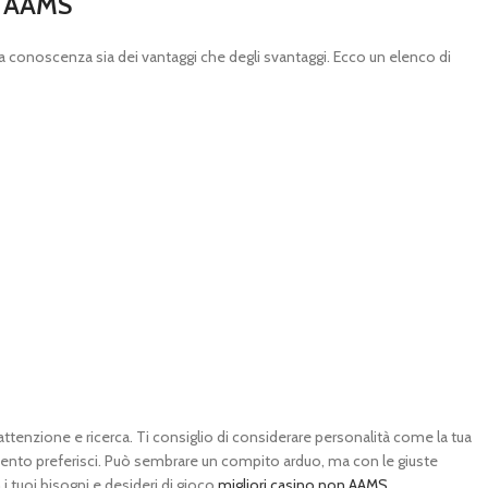
on AAMS
 conoscenza sia dei vantaggi che degli svantaggi. Ecco un elenco di
attenzione e ricerca. Ti consiglio di considerare personalità come la tua
agamento preferisci. Può sembrare un compito arduo, ma con le giuste
i tuoi bisogni e desideri di gioco
migliori casino non AAMS
.