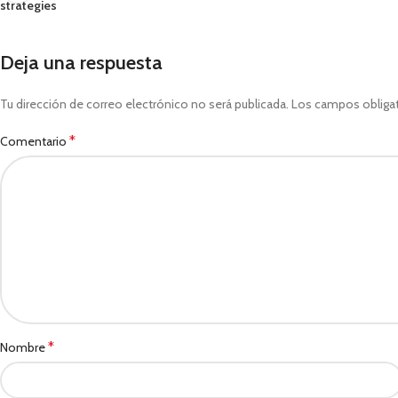
strategies
Deja una respuesta
Tu dirección de correo electrónico no será publicada.
Los campos obliga
*
Comentario
*
Nombre