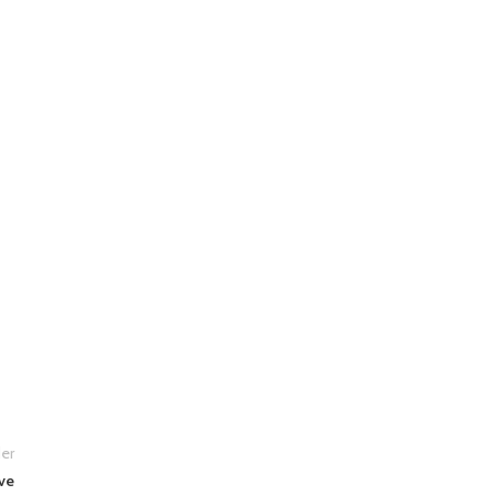
er
ve