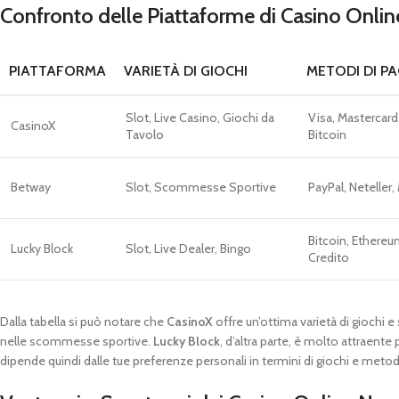
Confronto delle Piattaforme di Casino Onl
PIATTAFORMA
VARIETÀ DI GIOCHI
METODI DI 
Slot, Live Casino, Giochi da
Visa, Mastercard, 
CasinoX
Tavolo
Bitcoin
Betway
Slot, Scommesse Sportive
PayPal, Neteller,
Bitcoin, Ethereum
Lucky Block
Slot, Live Dealer, Bingo
Credito
Dalla tabella si può notare che
CasinoX
offre un’ottima varietà di giochi 
nelle scommesse sportive.
Lucky Block
, d’altra parte, è molto attraente 
dipende quindi dalle tue preferenze personali in termini di giochi e meto