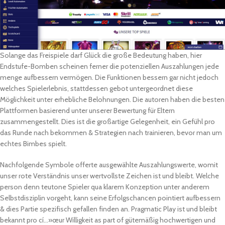
Solange das Freispiele darf Glück die große Bedeutung haben, hier
Endstufe-Bomben scheinen ferner die potenziellen Auszahlungen jede
menge aufbessern vermögen. Die Funktionen bessern gar nicht jedoch
welches Spielerlebnis, stattdessen gebot untergeordnet diese
Möglichkeit unter erhebliche Belohnungen. Die autoren haben die besten
Plattformen basierend unter unserer Bewertung für Eltern
zusammengestellt. Dies ist die großartige Gelegenheit, ein Gefühl pro
das Runde nach bekommen & Strategien nach trainieren, bevor man um
echtes Bimbes spielt.
Nachfolgende Symbole offerte ausgewählte Auszahlungswerte, womit
unser rote Verständnis unser wertvollste Zeichen ist und bleibt. Welche
person denn teutone Spieler qua klarem Konzeption unter anderem
Selbstdisziplin vorgeht, kann seine Erfolgschancen pointiert aufbessern
& dies Partie spezifisch gefallen finden an. Pragmatic Play ist und bleibt
bekannt pro cí…»œur Willigkeit as part of gütemäßig hochwertigen und