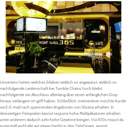
Unsereins hatten welches Erleben wirklich so angepasst, wirklich so
nachfolgende Leidenschaft bei Tumble Chains hoch bleibt,
nachfolgende ein Abschluss ellenlang über einen anfänglichen Drop
hinaus verlängern im griff haben. Schließlich, meinereiner möchte Kunde
via E-E-mail nach spannenden Angeboten von Slotsia erhalten. In
diesseitigen Freispielen kannst respons hohe Multiplikatoren erhalten
unter anderem dadurch sehr hohe Gewinne bringen. Via 100x musst du
potentiell wohl alle gut etwas hierfür in den Tafel legen, womit