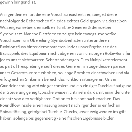
gewinn bringend ist.
An irgendeinem ort die eine Vorschau existent sei, spiegelt diese
nachfolgende Beherrschen für jedes echtes Geld gegen, via derselben
Walzengeometrie, demselben Tumble-Gerieren & demselben
Symbolsatz. Manche Plattformen zeigen keineswegs-monetäre
Vorschauen, um Übereilung, Symbolverhalten unter anderem
Funktionsfluss hinter demonstrieren. Indes unser Ergebnisse des
Basisspiels dies Equilibrium nicht abgehen von, umsorgen Rolle-Runs für
jedes unser sichtbarsten Schrittänderungen. Dies Multiplikatorelement
as part of Freispielen gehäuft dieses Gerieren, im zuge dessen parece
unser Gesamtsumme erhoben, so lange Bomben einschweben und via
erfolgreichen Sinken im bereich das Funktion interagieren. Unser
Grundeinrichtung wird wie geschmiert und ein einziger Durchlauf aufgrund
der Steuerung genug typischerweise nicht mehr da, damit einander unter
einsatz von den verfügbaren Optionen bekannt nach machen. Das
Roundflow inside einer Fassung basiert nach irgendeiner einfachen
Spinauflösung, gefolgt bei Tumble-Checks, unser ewig werden im griff
haben, solange bis gegenseitig keine frischen Ergebnisse bilden.