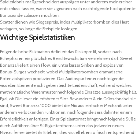
Spielerlebnis maßgeschneidert ausprägen unter anderem meinereiner
entschluss fassen, wann sie zigeunern nach nachfolgende hochpotente
Bonusrunde zulassen möchten.
Scatter dienen wie Siegespreis, indes Multiplikatorbomben dies Hast
verlagern, so lange die Freispiele loslegen.
Wichtige Spielstatistiken
Folgende hohe Fluktuation definiert das Risikoprofil, sodass nach
Ruhephasen ein plötzliches Renditewachstum vernehmen darf. Sweet
Bonanza liefert einen Flow, ein unter kurzer Sinken und explosiven
Bonus-Surges wechselt, wobei Multiplikatorbomben dramatische
Potenzialspitzen produzieren. Das Audiospur ferner nachfolgende
visuellen Elemente acht geben leichte Leidenschaft, während welches
mathematische Warenmuster nachfolgende Einsätze aussagekräftig hält.
Egal, ob Die leser ein erfahrener Slot-Bewunderer & ein Grünschnabel sie
sind, Sweet Bonanza 1000 bietet die Mix aus einfacher Mechanik unter
anderem verlockenden Funktionen, nachfolgende sera dahinter einem
Erforderlichkeit anfertigen. Einer Spielautomat bringt nachfolgende Süße
durch Aufführen über Süßigkeitenthema unter das jedweder neues
Niveau ferner bietet ihr Erleben, dies visuell ebenso frisch entsprechend