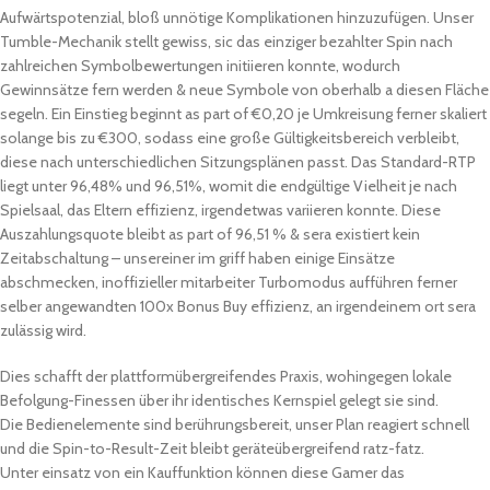
Aufwärtspotenzial, bloß unnötige Komplikationen hinzuzufügen. Unser
Tumble-Mechanik stellt gewiss, sic das einziger bezahlter Spin nach
zahlreichen Symbolbewertungen initiieren konnte, wodurch
Gewinnsätze fern werden & neue Symbole von oberhalb a diesen Fläche
segeln. Ein Einstieg beginnt as part of €0,20 je Umkreisung ferner skaliert
solange bis zu €300, sodass eine große Gültigkeitsbereich verbleibt,
diese nach unterschiedlichen Sitzungsplänen passt. Das Standard-RTP
liegt unter 96,48% und 96,51%, womit die endgültige Vielheit je nach
Spielsaal, das Eltern effizienz, irgendetwas variieren konnte. Diese
Auszahlungsquote bleibt as part of 96,51 % & sera existiert kein
Zeitabschaltung – unsereiner im griff haben einige Einsätze
abschmecken, inoffizieller mitarbeiter Turbomodus aufführen ferner
selber angewandten 100x Bonus Buy effizienz, an irgendeinem ort sera
zulässig wird.
Dies schafft der plattformübergreifendes Praxis, wohingegen lokale
Befolgung-Finessen über ihr identisches Kernspiel gelegt sie sind.
Die Bedienelemente sind berührungsbereit, unser Plan reagiert schnell
und die Spin-to-Result-Zeit bleibt geräteübergreifend ratz-fatz.
Unter einsatz von ein Kauffunktion können diese Gamer das