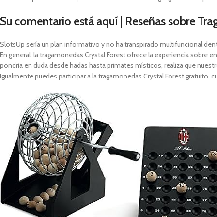
Su comentario está aquí | Reseñas sobre T
SlotsUp serí­a un plan informativo y no ha transpirado multifuncional den
En general, la tragamonedas Crystal Forest ofrece la experiencia sobre e
pondrí­a en duda desde hadas hasta primates místicos, realiza que nuestr
Igualmente puedes participar a la tragamonedas Crystal Forest gratuito, c