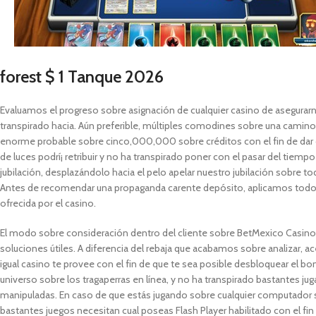
forest $ 1 Tanque 2026
Evaluamos el progreso sobre asignación de cualquier casino de asegurarnos
transpirado hacia. Aún preferible, múltiples comodines sobre una camin
enorme probable sobre cinco,000,000 sobre créditos con el fin de dar c
de luces podrí¡ retribuir y no ha transpirado poner con el pasar del tiempo
jubilación, desplazándolo hacia el pelo apelar nuestro jubilación sobre todo
Antes de recomendar una propaganda carente depósito, aplicamos todo d
ofrecida por el casino.
El modo sobre consideración dentro del cliente sobre BetMexico Casino se
soluciones útiles. A diferencia del rebaja que acabamos sobre analizar, a
igual casino te provee con el fin de que te sea posible desbloquear el bon
universo sobre los tragaperras en línea, y no ha transpirado bastantes ju
manipuladas. En caso de que estás jugando sobre cualquier computador
bastantes juegos necesitan cual poseas Flash Player habilitado con el 