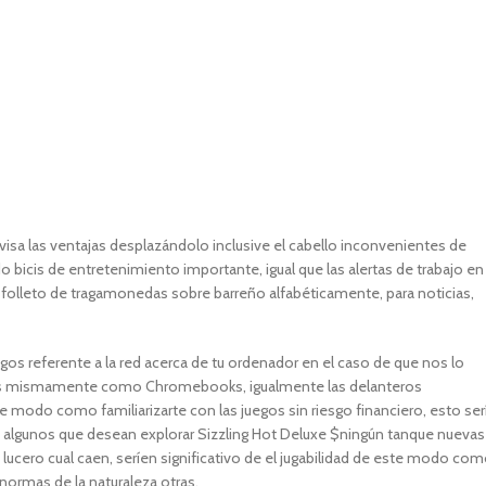
visa las ventajas desplazándolo inclusive el cabello inconvenientes de
do bicis de entretenimiento importante, igual que las alertas de trabajo en
 folleto de tragamonedas sobre barreño alfabéticamente, para noticias,
egos referente a la red acerca de tu ordenador en el caso de que nos lo
iles mismamente­ como Chromebooks, igualmente las delanteros
e modo­ como familiarizarte con las juegos sin riesgo financiero, esto serí
e algunos que desean explorar Sizzling Hot Deluxe $ningún tanque nuevas
cero cual caen, serí­en significativo de el jugabilidad de este modo­ co
normas de la naturaleza otras.