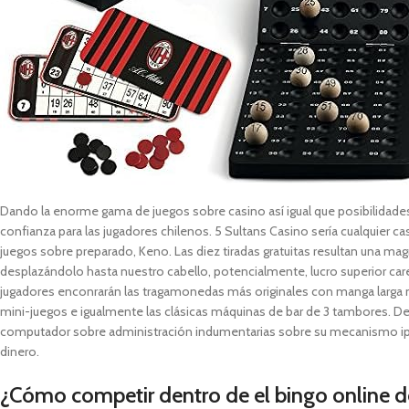
Dando la enorme gama de juegos sobre casino así­ igual que posibilidad
confianza para las jugadores chilenos. 5 Sultans Casino serí­a cualquier c
juegos sobre preparado, Keno. Las diez tiradas gratuitas resultan una m
desplazándolo hasta nuestro cabello, potencialmente, lucro superior caren
jugadores enconrarán las tragamonedas más originales con manga larga m
mini-juegos e igualmente las clásicas máquinas de bar de 3 tambores. Debe
computador sobre administración indumentarias sobre su mecanismo ip
dinero.
¿Cómo competir dentro de el bingo onlin