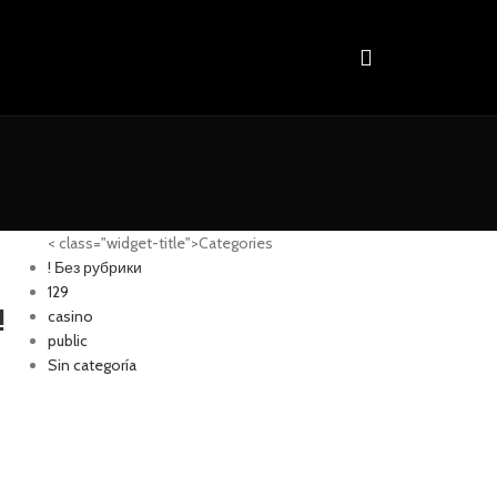
< class="widget-title">Categories
! Без рубрики
129
!
casino
public
Sin categoría