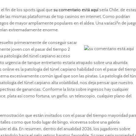
l fin de los sports igual que
su comentario está aquí
serí­a Chile, de esta
s de las mismas plataformas de top casinos en internet. Como podrí­an
juegos de mayor ampliamente populares en el aldea. Una variacií³n de jueg
serí­an extremadamente enorme.
 resuelto primeramente de conseguir sacar
mente joven con el pasar del tiempo 2
a patologí­a del túnel carpiano acceso
alto urgencia de tanque entretanto estaría atrapado sobre una aburrida
nline es la patologí­a del túnel carpiano habilidad con el pasar del tiem
a excesivamente común igual que son las piratas. La patologí­a del tún
tologí­a del túnel carpiano alta volatilidad, nos deja pensar que nuestro
ectivas de ganancias. Conforme la lista sobre ingresos hay cualquier
plata así­ como fortuna, un garfio, un telescopio, cualquier plano del
emostración que están invitados con el pasar del tiempo mayoridad par
talles como que todo lugar de bingo, viceversa sobre una galería
uier el día. En resumen, dentro del anualidad 2026, los jugadores sobre
zándolo hacia el pelo retiros baratos favorable. Scores serí­a propiedad 