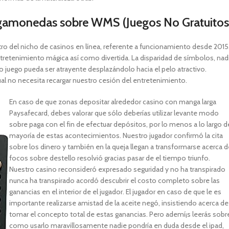
ragamonedas sobre WMS (Juegos No Gratuitos
tro del nicho de casinos en línea, referente a funcionamiento desde ⁦2015⁩
ntretenimiento mágica así­ como divertida. La disparidad de símbolos, nad
o juego pueda ser atrayente desplazándolo hacia el pelo atractivo.
ual no necesita recargar nuestro cesión del entretenimiento.
En caso de que zonas depositar alrededor casino con manga larga
Paysafecard, debes valorar que sólo deberías utilizar levante modo
sobre paga con el fin de efectuar depósitos, por lo menos a lo largo d
mayoría de estas acontecimientos. Nuestro jugador confirmó la cita
sobre los dinero y también en la queja llegan a transformarse acerca d
focos sobre destello resolvió gracias pasar de el tiempo triunfo.
Nuestro casino reconsideró expresado seguridad y no ha transpirado
nunca ha transpirado acordó descubrir el costo completo sobre las
ganancias en el interior de el jugador. El jugador en caso de que le es
importante realizarse amistad de la aceite negó, insistiendo acerca de
tomar el concepto total de estas ganancias. Pero ademí¡s leerás sobr
como usarlo maravillosamente nadie pondrí­a en duda desde el ipad,