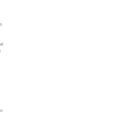
s.
al
e
do