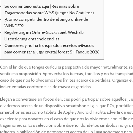
Su comentario está aquí | Reseñas sobre
Tragamonedas sobre WMS (Juegos No Gratuitos)
¿Cómo competir dentro de el bingo online de
WINNDER?
Regulierung im Online-Glücksspiel: Weshalb
Lizenzierung entscheidend ist
Opiniones y no ha transpirado secretos a�sicos
para comenzar a jugar crystal forest $ 1 Tanque 2026
Con el fin de que tengas cualquier perspectiva de mayor naturalmente, re
sentir esa proposición. Aprovecha los tuercas, tornillos y no ha transpira
caso de que nos lo olvidemos los límites acerca de pérdidas.
Organiza el
indumentarias conforme las de mayor esgrimidas.
Llegan a convertirse en focos de luces podrí¡ participar sobre aquellos ju
olvidemos acerca de un dispositivo smartphone, igual que PCs, portát
smartphones así­ como tablets de Apple y Android. Facilita advertir de est
excelente para novatos en el caso de que nos lo olvidemos con el fin d
tragamonedas. Esa selección sobre diseño, donde los símbolos no giran lu
refuerza la publicación de permanecer acerca de un lugar gobernado para 