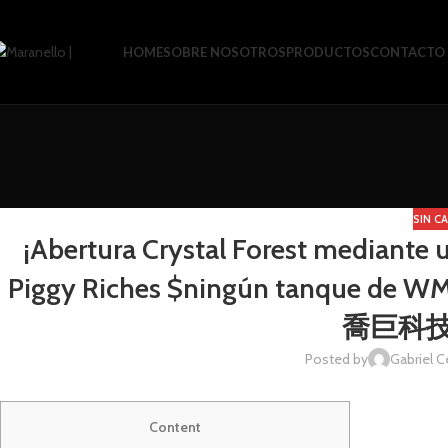
HOME
SOBRE NOSOTROS
PRODUCTOS
CONTACTO
SIN C
¡Abertura Crystal Forest mediante 
Piggy Riches $ningún tanque de WMS 
喬巨科
Posted by
Gabriel C
Content