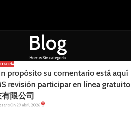
Blog
Home
Sin categoría
ATEGORÍA
un propósito su comentario está aquí
revisión participar en línea gratuito
技有限公司
0
esario
On 29 abril, 2026