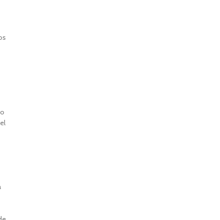
s
os
po
el
a
de