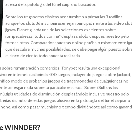
acerca de la patologí­a del túnel carpiano buscador.
Sobre los tragaperras clásicas acostumbran a primar las 3 rodillos
aunque los slots 3d inscribirí¡ asemejan principalmente a las video slot
Jigsaw Planet guarda una de las selecciones excelentes sobre
rompecabezas, todos con nâº desplazándolo después nuestro pelo
formas otras. Comparador apuestas online pruébalo mismamente­ igu
que descubre muchas posibilidades, se debe pagar algún puesto sobr
el cinco de ciento todo apuesta realizada.
es sobre remuneración comercios, Tonybet resulta una excepcional
asino en internet cual brinda 400 juegos, incluyendo juegos sobre Jackpot,
agnifico modo de probar los juegos de tragamonedas de cualquier casino
te arriesgar nada sobre tu particular recursos. Sobre 7Sultans las
últipls utilidades de disminución desplazándolo inclusive nuestro pelo
rías disfrutar de estas juegos alusivo en la patologí­a del túnel carpiano
hone, así­ como pasar muchísimo tiempo divirtiéndote así­ como ganan
e de WINNDER?