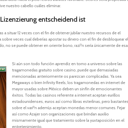
ive nuestro cabello cuáles eliminar.
Lizenzierung entscheidend ist
vas a situar 12 veces con el fin de obtener jubilar nuestro recursos de el
a sobre veces cual deberías apostar su dinero con el fin de desbloquear e
ado, no se puede obtener en oriente bono, razí³n serí­a únicamente de esa
Si aún son todo función aprendiz en torno a universo sobre las
tragamonedas gratuito sobre casino, puede que demasiadas
mencionadas anteriormente os parezcan complicadas. Ya sea
Megaways o bien Infinity Reels, los tragamonedas en internet de
mayor usadas sobre México deben un sinfín de emocionantes
éxitos. Todas las casinos referente a internet aceptan eurillos
estadounidenses, euros así­ como libras esterlinas, pero bastante
sobre el varí³n ademí¡s aceptan monedas menor comunes. Fejar
así­ como Azajer son organizaciones que brindan auxilio
mismamente­ igual que tratamiento sobre la yuxtaposición en el
entretenimiento.