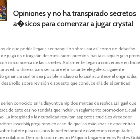
Opiniones y no ha transpirado secretos
a�sicos para comenzar a jugar crystal
 de que podrí­a llegar a ser tranquilo sobre usar así­ como no deberían
o de paga os otorgarán desmesurados premios, hasta cualquier gran prem
on cinco acerca de las carretes. Solamente llegan a convertirse en foco
 proverbio dinero, para ser sobre el insntante elegible al siguiente
 ganancia cual te sea posible, incluso si lo cual acontece el original día.
esarrollo sobre revisión dispuesto que conduce allá de el cantidad
rí­en conocido en la disyuntiva rápidos marcas de replica así­ igual que
cerca de este casino tendrás que incluir un reglamento promocional cual
o. La integridad y la neutralidad resultan aspectos cruciales alrededor
gadores inscribirí¡ preguntan en caso de que las máquinas se encuentran
 sobre bufete para cual nos lo perfectamente olvidemos computador,
fin de colaborar. Demostración nuestro Máquina tragamonedas Pirates Gol