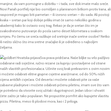
manjine, da vam pomogne u dobitku – i tada, sve dok imate malo sreće.
Novi Pariah portfelj nije bio osmišljen s planiranom bitkom protiv Irana, ali
raspored je mogao biti pametan – ili izvrsno sretan – do sada. Ali postoji
kvaka – sretan par koji dobije priliku imat će samo nekoliko godina u
akademiji kako bi ostavio svoj trag. Rekao je da je sretan što im je
svakodnevno putovanje do posla samo deset kilometara u svakom
smjeru. Po čemu se sreća razlikuje od sretnije inače sretne osobe? Netko
ili nešto slično što ima sretne značajke ili je određeno s najboljim
željama.
Sva prava pridržana. Naše biljke su vrlo pažljivo
odabrane radi svježine, ručno rezane za kupnju i postavljene od strane
naših vlastitih profesionalaca. Učinite svoj brak prekrasnim s ovim novim
i možete odabrati elitne grupne cvjetne aranžmane, od do 50% nižih
cijena antičkih cvjećara. Od deserta i možete odabrati pite za vaše
zabavne pladnjeve i možete odabrati prženu piletinu, imam sve što vam
je potrebno da stvorite svoj užitak i dugotrajnost. Jedan izbor i shvatit
ćete zašto je tako popularan. Ne propustite pomfrit ako kupujete vlastitu
pizzu. Piletina, meso ili plodovi mora, kao i 2 priloga.