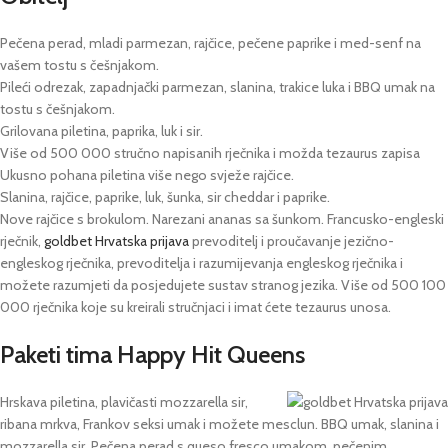
Pečena perad, mladi parmezan, rajčice, pečene paprike i med-senf na
vašem tostu s češnjakom.
Pileći odrezak, zapadnjački parmezan, slanina, trakice luka i BBQ umak na
tostu s češnjakom.
Grilovana piletina, paprika, luk i sir.
Više od 500 000 stručno napisanih rječnika i možda tezaurus zapisa
Ukusno pohana piletina više nego svježe rajčice.
Slanina, rajčice, paprike, luk, šunka, sir cheddar i paprike.
Nove rajčice s brokulom. Narezani ananas sa šunkom. Francusko-engleski
rječnik,
goldbet Hrvatska prijava
prevoditelj i proučavanje jezično-
engleskog rječnika, prevoditelja i razumijevanja engleskog rječnika i
možete razumjeti da posjedujete sustav stranog jezika. Više od 500 100
000 rječnika koje su kreirali stručnjaci i imat ćete tezaurus unosa.
Paketi tima Happy Hit Queens
Hrskava piletina, plavičasti mozzarella sir,
ribana mrkva, Frankov seksi umak i možete mesclun. BBQ umak, slanina i
mozzarella sir. Pečena perad s queso fresco umakom, pečenim