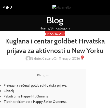
MENU
Blog
Home
Sin categoría
SIN CATEGORÍA
Kuglana i centar goldbet Hrvatska
prijava za aktivnosti u New Yorku
0
Gabriel Cesario
On 11 mayo, 2026
Blogovi
Prekrasna večera | goldbet Hrvatska prijava
Obitelj
Paketi tima Happy Hit Queens
Tjedno reklame od Happy Strike Queensa