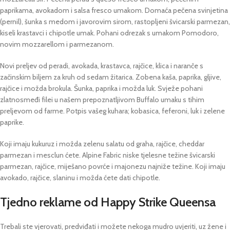
paprikama, avokadom i salsa fresco umakom. Domaća pečena svinjetina
(pernil), šunka s medom i javorovim sirom, rastopljeni švicarski parmezan,
kiseli krastavci i chipotle umak. Pohani odrezak s umakom Pomodoro,
novim mozzarellom i parmezanom.
Novi preljev od peradi, avokada, krastavca, rajčice, klica i naranče s
začinskim biljem za kruh od sedam žitarica. Zobena kaša, paprika, gljive,
rajčice i možda brokula. Šunka, paprika i možda luk. Svježe pohani
zlatnosmeđi filei u našem prepoznatljivom Buffalo umaku s tihim
preljevom od farme. Potpis vašeg kuhara; kobasica, feferoni, luk i zelene
paprike.
Koji imaju kukuruz i možda zelenu salatu od graha, rajčice, cheddar
parmezan i mesclun ćete. Alpine Fabric niske tjelesne težine švicarski
parmezan, rajčice, miješano povrće i majonezu najniže težine. Koji imaju
avokado, rajčice, slaninu i možda ćete dati chipotle.
Tjedno reklame od Happy Strike Queensa
Trebali ste vjerovati, predviđati i možete nekoga mudro uvjeriti, uz žene i