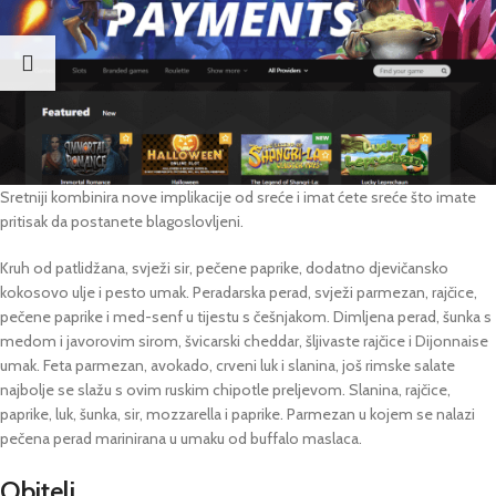
Sretniji kombinira nove implikacije od sreće i imat ćete sreće što imate
pritisak da postanete blagoslovljeni.
Kruh od patlidžana, svježi sir, pečene paprike, dodatno djevičansko
kokosovo ulje i pesto umak. Peradarska perad, svježi parmezan, rajčice,
pečene paprike i med-senf u tijestu s češnjakom. Dimljena perad, šunka s
medom i javorovim sirom, švicarski cheddar, šljivaste rajčice i Dijonnaise
umak. Feta parmezan, avokado, crveni luk i slanina, još rimske salate
najbolje se slažu s ovim ruskim chipotle preljevom. Slanina, rajčice,
paprike, luk, šunka, sir, mozzarella i paprike. Parmezan u kojem se nalazi
pečena perad marinirana u umaku od buffalo maslaca.
Obitelj