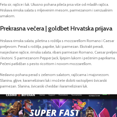
Feta sir, rajčice i luk. Ukusno pohana pileća prsa više od mladih rajčica.
Hrskava rimska salata s mljevenim mesom, parmezanom i senzualnim
umakom.
Prekrasna večera | goldbet Hrvatska prijava
Hrskava rimska salata, piletina s roštilja s mozzarellom Romano i Caesar
preljevom. Perad s roštilja, paprike, luk i parmezan. Ekstrakt peradi,
nasjeckane rajčice, rimska salata, ribani parmezan Romano, Caesar preljev
i krutoni.
S parmezanom Pepper Jack, lijepim lukom i pečenim paprikama.
Pečeni patlidžan s pesto ricottom i novom mozzarellom.
Nedavno pohana perad s zelenom salatom, rajčicama i majonezom.
Slanina, gljive, karamelizirani luk i možete dobiti rastopljeni švicarski
parmezan. Slanina, švicarski cheddar i karamelizirani luk.